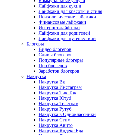
Коммунальные услуги
Лайфхаки для кухни
Лайфхаки для красоты и стиля
Психологические лайфхаки
Финансовые лайфхаки
Интернет-лайфхаки
Лайфхаки для родителей
Лайфхаки для путешествий
Блогеры
Видео блогеров
Сливы блогеров
Популярные блогеры
Про блогеров
Заработок блогеров
Накрутка
Накрутка Вк
Накрутка Инстаграм
Накрутка Тик Ток
Накрутка Ютуб
Накрутка Телеграм
Накрутка Рутуб
Накрутка в Одноклассники
Накрутка Стим
Накрутка Авито
Накрутка Яндекс Еда