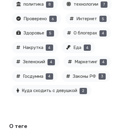
политика
технологии
8
7
Проверено
Интернет
6
5
Здоровье
О блогерах
5
4
Накрутка
Еда
4
4
Зеленский
Маркетинг
4
4
Госдумма
Законы РФ
4
3
Куда сходить с девушкой
2
О теге