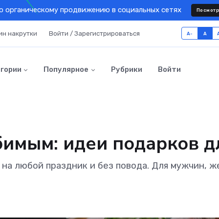
о органическому продвижению в социальных сетях
Посмотр
ин накрутки
Войти / Зарегистрироваться
A-
A
гории
Популярное
Рубрики
Войти
имым: идеи подарков дл
на любой праздник и без повода. Для мужчин, ж