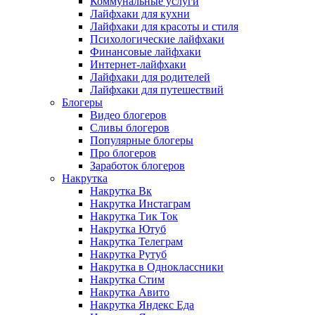
Коммунальные услуги
Лайфхаки для кухни
Лайфхаки для красоты и стиля
Психологические лайфхаки
Финансовые лайфхаки
Интернет-лайфхаки
Лайфхаки для родителей
Лайфхаки для путешествий
Блогеры
Видео блогеров
Сливы блогеров
Популярные блогеры
Про блогеров
Заработок блогеров
Накрутка
Накрутка Вк
Накрутка Инстаграм
Накрутка Тик Ток
Накрутка Ютуб
Накрутка Телеграм
Накрутка Рутуб
Накрутка в Одноклассники
Накрутка Стим
Накрутка Авито
Накрутка Яндекс Еда