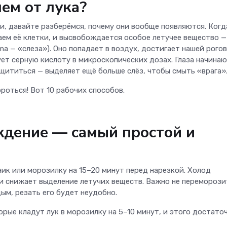
ем от лука?
и, давайте разберёмся, почему они вообще появляются. Когд
аем её клетки, и высвобождается особое летучее вещество —
ima — «слеза»). Оно попадает в воздух, достигает нашей рого
ует серную кислоту в микроскопических дозах. Глаза начина
ащититься — выделяет ещё больше слёз, чтобы смыть «врага»
бороться! Вот 10 рабочих способов.
ждение — самый простой и
ик или морозилку на 15–20 минут перед нарезкой. Холод
и снижает выделение летучих веществ. Важно не переморози
ым, резать его будет неудобно.
рые кладут лук в морозилку на 5–10 минут, и этого достаточ