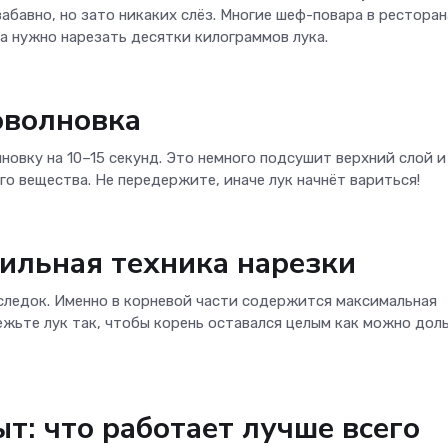
забавно, но зато никаких слёз. Многие шеф-повара в ресторан
а нужно нарезать десятки килограммов лука.
оволновка
овку на 10–15 секунд. Это немного подсушит верхний слой и
о вещества. Не передержите, иначе лук начнёт вариться!
вильная техника нарезки
следок. Именно в корневой части содержится максимальная
жьте лук так, чтобы корень оставался целым как можно доль
т: что работает лучше всего