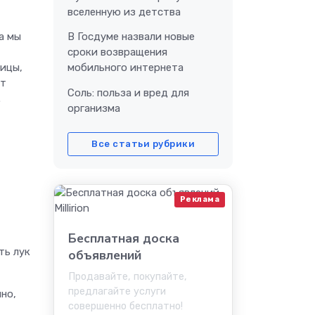
вселенную из детства
В Госдуме назвали новые
а мы
сроки возвращения
мобильного интернета
вицы,
ют
Соль: польза и вред для
.
организма
Все статьи рубрики
Реклама
Бесплатная доска
ть лук
объявлений
Продавайте, покупайте,
предлагайте услуги
но,
совершенно бесплатно!