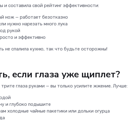
бы и составила свой рейтинг эффективности:
ый нож — работает безотказно
сли нужно нарезать много лука
под рукой
просто и эффективно
уть не спалила кухню, так что будьте осторожны!
ть, если глаза уже щиплет?
е трите глаза руками — вы только усилите жжение. Лучше:
водой
ну и глубоко подышите
ам холодные чайные пакетики или дольки огурца
да