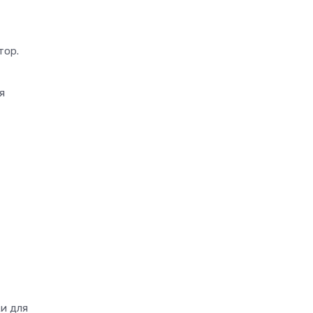
тор.
я
ки для