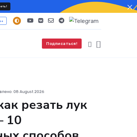
еть!
A+
Подписаться!
влено: 08 August 2026
как резать лук
— 10
ных способов