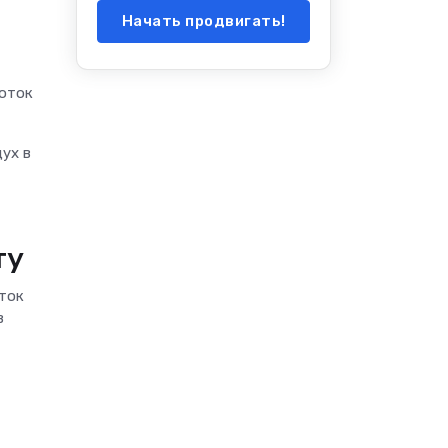
Начать продвигать!
Поток
ух в
ту
ток
в