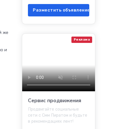
Разместить объявление
й же
Реклама
но и
Сервис продвижения
Продвигайте социальные
сети с Смм Пиратом и будьте
в рекомендациях лент!