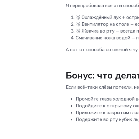
Я перепробовала все эти спосо
🥇 Охлаждённый лук + остр
🥈 Вентилятор на столе — е
🥉 Жвачка во рту — всегда 
Смачивание ножа водой — 
А вот от способа со свечой я ч
Бонус: что дела
Если всё-таки слёзы потекли, н
Промойте глаза холодной 
Подойдите к открытому ок
Приложите к закрытым глаз
Подержите во рту кубик ль