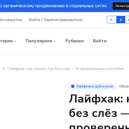
о органическому продвижению в социальных сетях
Посмотр
ин накрутки
Войти / Зарегистрироваться
A-
A
гории
Популярное
Рубрики
Войти
Лайфхак: как резать лук без слёз — 10 проверенных способов
Лайфхаки для кухни
Обно
Лайфхак: 
без слёз 
проверен