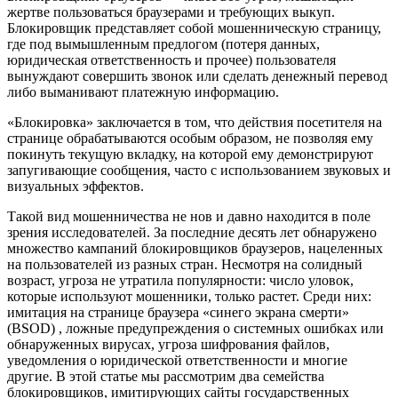
жертве пользоваться браузерами и требующих выкуп.
Блокировщик представляет собой мошенническую страницу,
где под вымышленным предлогом (потеря данных,
юридическая ответственность и прочее) пользователя
вынуждают совершить звонок или сделать денежный перевод
либо выманивают платежную информацию.
«Блокировка» заключается в том, что действия посетителя на
странице обрабатываются особым образом, не позволяя ему
покинуть текущую вкладку, на которой ему демонстрируют
запугивающие сообщения, часто с использованием звуковых и
визуальных эффектов.
Такой вид мошенничества не нов и давно находится в поле
зрения исследователей. За последние десять лет обнаружено
множество кампаний блокировщиков браузеров, нацеленных
на пользователей из разных стран. Несмотря на солидный
возраст, угроза не утратила популярности: число уловок,
которые используют мошенники, только растет. Среди них:
имитация на странице браузера «синего экрана смерти»
(BSOD) , ложные предупреждения о системных ошибках или
обнаруженных вирусах, угроза шифрования файлов,
уведомления о юридической ответственности и многие
другие. В этой статье мы рассмотрим два семейства
блокировщиков, имитирующих сайты государственных