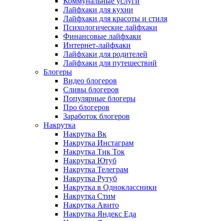
Коммунальные услуги
Лайфхаки для кухни
Лайфхаки для красоты и стиля
Психологические лайфхаки
Финансовые лайфхаки
Интернет-лайфхаки
Лайфхаки для родителей
Лайфхаки для путешествий
Блогеры
Видео блогеров
Сливы блогеров
Популярные блогеры
Про блогеров
Заработок блогеров
Накрутка
Накрутка Вк
Накрутка Инстаграм
Накрутка Тик Ток
Накрутка Ютуб
Накрутка Телеграм
Накрутка Рутуб
Накрутка в Одноклассники
Накрутка Стим
Накрутка Авито
Накрутка Яндекс Еда