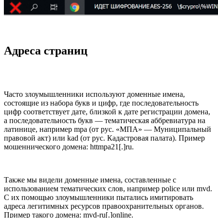
Адреса страниц
Часто злоумышленники используют доменные имена,
состоящие из набора букв и цифр, где последовательность
цифр соответствует дате, близкой к дате регистрации домена,
а последовательность букв — тематическая аббревиатура на
латинице, например mpa (от рус. «МПА» — Муниципальный
правовой акт) или kad (от рус. Кадастровая палата). Пример
мошеннического домена: httmpa21[.]ru.
Также мы видели доменные имена, составленные с
использованием тематических слов, например police или mvd.
С их помощью злоумышленники пытались имитировать
адреса легитимных ресурсов правоохранительных органов.
Пример такого домена: mvd-ru[.]online.